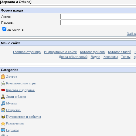
[
Зеркала и Стёкла
]
Форма входа
Логин:
Пароль:
запомнить
Забыл
Меню сайта
Главная страница
Информация о сайте
Каталог файлов
Каталог статей
Доска объявлений
Видео
Контакты
Тесты
п
Categories
Другое
Компьютерные игры
Красота и здоровье
Люди и блоги
Музыка
Общество
Путешествия и события
Развлечения
Сериалы