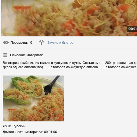
00:01
Просмотры
: 0
Вкусно и быстро
Описание материала
:
Вегетерианский пикник только с кускусом и нутом.Состав:нут — 200 гр;пшеничная 
гр;сок одного лимона;мед — 1 столовая ложка;цедра лимона — 1 столовая ложка;нес
Язык
: Русский
Длительность материала
: 00:01:06