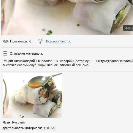
00:01
Просмотры
: 0
Вкусно и быстро
Описание материала
:
Рецепт низкокалорийных роллов. 130 калорий.Состав:лук — 1 штука;крабовые палоч
листочка;соевый соус, нори, чеснок, лимонный сок, сыр.
Язык
: Русский
Длительность материала
: 00:01:20