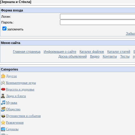
[
Зеркала и Стёкла
]
Форма входа
Логин:
Пароль:
запомнить
Забыл
Меню сайта
Главная страница
Информация о сайте
Каталог файлов
Каталог статей
Доска объявлений
Видео
Контакты
Тесты
п
Categories
Другое
Компьютерные игры
Красота и здоровье
Люди и блоги
Музыка
Общество
Путешествия и события
Развлечения
Сериалы