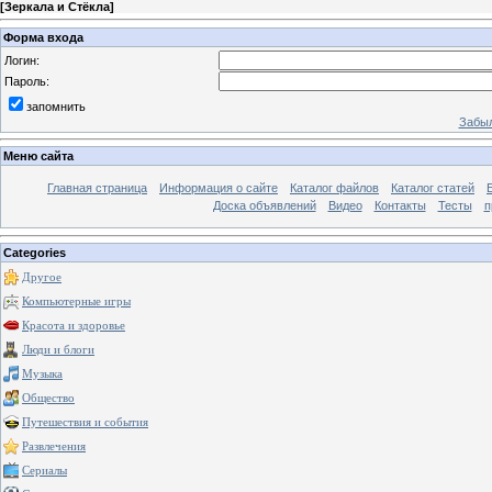
[
Зеркала и Стёкла
]
Форма входа
Логин:
Пароль:
запомнить
Забыл
Меню сайта
Главная страница
Информация о сайте
Каталог файлов
Каталог статей
Доска объявлений
Видео
Контакты
Тесты
п
Categories
Другое
Компьютерные игры
Красота и здоровье
Люди и блоги
Музыка
Общество
Путешествия и события
Развлечения
Сериалы