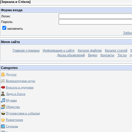
[
Зеркала и Стёкла
]
Форма входа
Логин:
Пароль:
запомнить
Забыл
Меню сайта
Главная страница
Информация о сайте
Каталог файлов
Каталог статей
Доска объявлений
Видео
Контакты
Тесты
п
Categories
Другое
Компьютерные игры
Красота и здоровье
Люди и блоги
Музыка
Общество
Путешествия и события
Развлечения
Сериалы