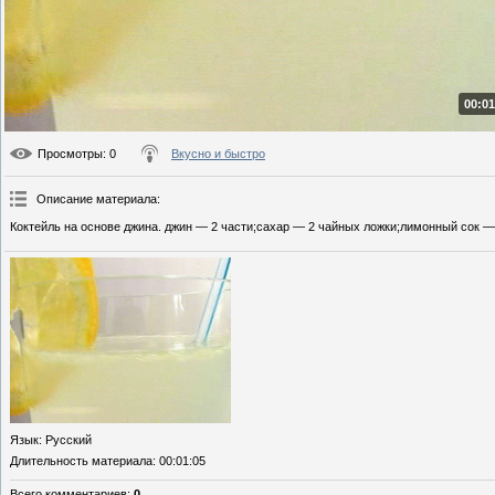
00:01
Просмотры
: 0
Вкусно и быстро
Описание материала
:
Коктейль на основе джина. джин — 2 части;сахар — 2 чайных ложки;лимонный сок — 
Язык
: Русский
Длительность материала
: 00:01:05
Всего комментариев
:
0