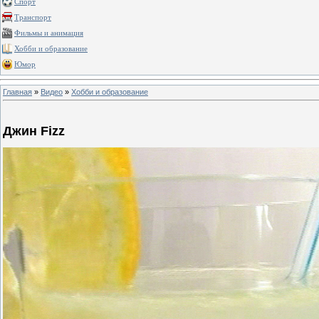
Спорт
Транспорт
Фильмы и анимация
Хобби и образование
Юмор
Главная
»
Видео
»
Хобби и образование
Джин Fizz