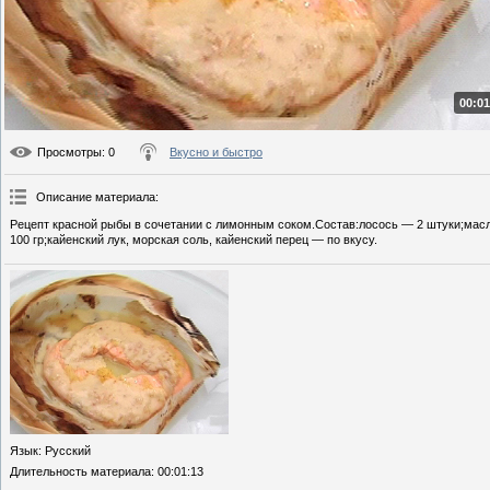
00:01
Просмотры
: 0
Вкусно и быстро
Описание материала
:
Рецепт красной рыбы в сочетании с лимонным соком.Состав:лосось — 2 штуки;масл
100 гр;кайенский лук, морская соль, кайенский перец — по вкусу.
Язык
: Русский
Длительность материала
: 00:01:13