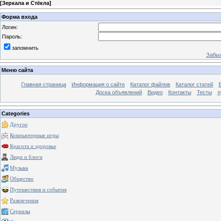
[
Зеркала и Стёкла
]
Форма входа
Логин:
Пароль:
запомнить
Забыл
Меню сайта
Главная страница
Информация о сайте
Каталог файлов
Каталог статей
Доска объявлений
Видео
Контакты
Тесты
п
Categories
Другое
Компьютерные игры
Красота и здоровье
Люди и блоги
Музыка
Общество
Путешествия и события
Развлечения
Сериалы