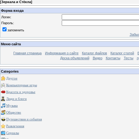
[
Зеркала и Стёкла
]
Форма входа
Логин:
Пароль:
запомнить
Забыл
Меню сайта
Главная страница
Информация о сайте
Каталог файлов
Каталог статей
Доска объявлений
Видео
Контакты
Тесты
п
Categories
Другое
Компьютерные игры
Красота и здоровье
Люди и блоги
Музыка
Общество
Путешествия и события
Развлечения
Сериалы