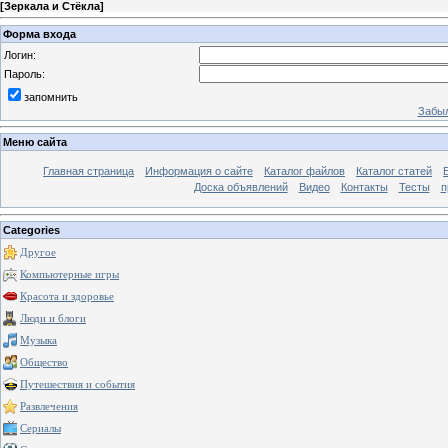
[
Зеркала и Стёкла
]
Форма входа
Логин:
Пароль:
запомнить
Забыл
Меню сайта
Главная страница
Информация о сайте
Каталог файлов
Каталог статей
Доска объявлений
Видео
Контакты
Тесты
п
Categories
Другое
Компьютерные игры
Красота и здоровье
Люди и блоги
Музыка
Общество
Путешествия и события
Развлечения
Сериалы