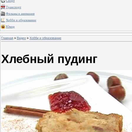
Спорт
Транспорт
Фильмы и анимация
Хобби и образование
Юмор
Главная
»
Видео
»
Хобби и образование
Хлебный пудинг