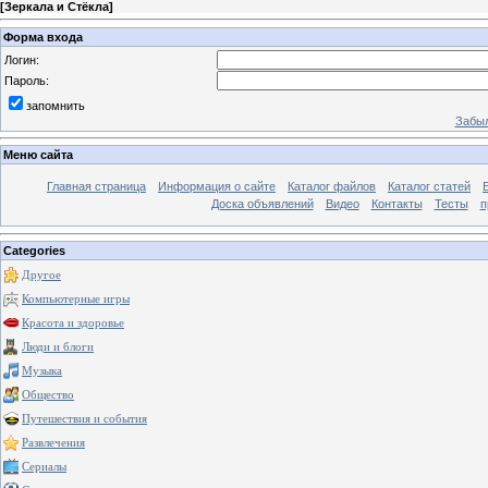
[
Зеркала и Стёкла
]
Форма входа
Логин:
Пароль:
запомнить
Забыл
Меню сайта
Главная страница
Информация о сайте
Каталог файлов
Каталог статей
Доска объявлений
Видео
Контакты
Тесты
п
Categories
Другое
Компьютерные игры
Красота и здоровье
Люди и блоги
Музыка
Общество
Путешествия и события
Развлечения
Сериалы