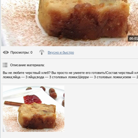
00:01
Просмотры
: 0
Вкусно и быстро
Описание материала
:
Вы не любите черствый хлеб? Вы просто не умеете его готовить!Состав:черствый х
ложка;яйца — 3 яйца;вода — 3 столовых ложки;Шерри — 3 столовых ложки;изюм — 2 