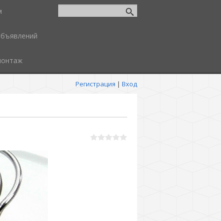
м
объявлений
монтаж
Регистрация
|
Вход