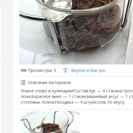
Просмотры
: 0
Вкусно и быстро
Описание материала
:
Новое слово в кулинарии!Состав:лук — 4 стакана;тро
ложка;красное вино — 1 стакан;вишневый уксус — 1 
столовых ложки;гвоздика — 4 штуки;соль по вкусу.