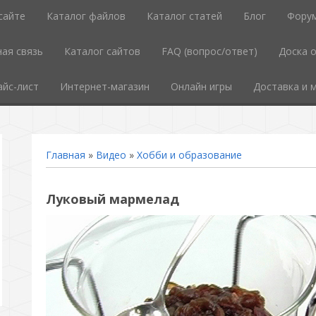
сайте
Каталог файлов
Каталог статей
Блог
Фору
ая связь
Каталог сайтов
FAQ (вопрос/ответ)
Доска 
айс-лист
Интернет-магазин
Онлайн игры
Доставка и 
Главная
»
Видео
»
Хобби и образование
Луковый мармелад