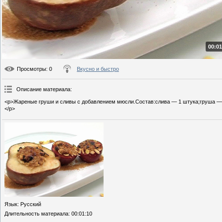
00:01
Просмотры
: 0
Вкусно и быстро
Описание материала
:
<p>Жареные груши и сливы с добавлением мюсли.Состав:слива — 1 штука;груша — 
</p>
Язык
: Русский
Длительность материала
: 00:01:10