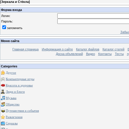
[
Зеркала и Стёкла
]
Форма входа
Логин:
Пароль:
запомнить
Забыл
Меню сайта
Главная страница
Информация о сайте
Каталог файлов
Каталог статей
Доска объявлений
Видео
Контакты
Тесты
п
Categories
Другое
Компьютерные игры
Красота и здоровье
Люди и блоги
Музыка
Общество
Путешествия и события
Развлечения
Сериалы