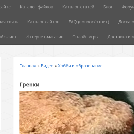
сайте
Каталог файлов
Каталог статей
Блог
Фору
ая связь
Каталог сайтов
FAQ (вопрос/ответ)
Доска 
айс-лист
Интернет-магазин
Онлайн игры
Доставка и 
Главная
»
Видео
»
Хобби и образование
Гренки