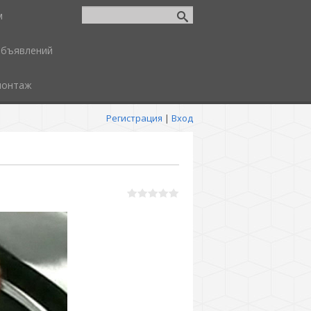
м
объявлений
монтаж
Регистрация
|
Вход