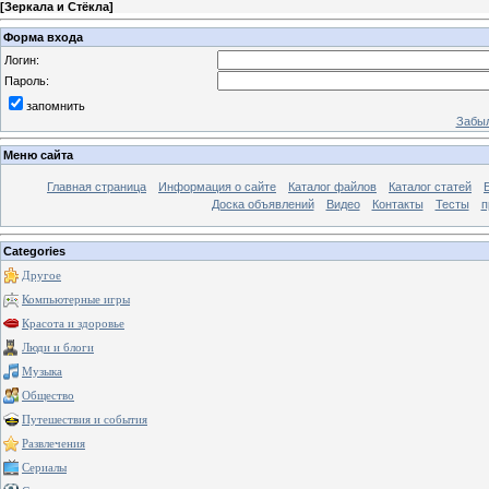
[
Зеркала и Стёкла
]
Форма входа
Логин:
Пароль:
запомнить
Забыл
Меню сайта
Главная страница
Информация о сайте
Каталог файлов
Каталог статей
Доска объявлений
Видео
Контакты
Тесты
п
Categories
Другое
Компьютерные игры
Красота и здоровье
Люди и блоги
Музыка
Общество
Путешествия и события
Развлечения
Сериалы