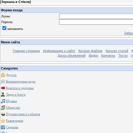
[
Зеркала и Стёкла
]
Форма входа
Логин:
Пароль:
запомнить
Забыл
Меню сайта
Главная страница
Информация о сайте
Каталог файлов
Каталог статей
Доска объявлений
Видео
Контакты
Тесты
п
Categories
Другое
Компьютерные игры
Красота и здоровье
Люди и блоги
Музыка
Общество
Путешествия и события
Развлечения
Сериалы