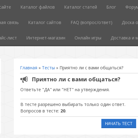
сайте
Каталог файлов
Каталог статей
Блог
Фору
ая связь
Каталог сайтов
FAQ (вопрос/ответ)
Доска 
айс-лист
Интернет-магазин
Онлайн игры
Доставка и 
Главная
»
Тесты
» Приятно ли с вами общаться?
Приятно ли с вами общаться?
Ответьте "ДА" или "НЕТ" на утверждения.
В тесте разрешено выбирать только один ответ.
Вопросов в тесте:
20
.