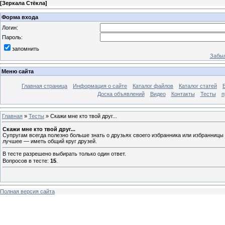
[
Зеркала Стёкла
]
Форма входа
Логин:
Пароль:
запомнить
Забыл
Меню сайта
Главная страница
Информация о сайте
Каталог файлов
Каталог статей
Доска объявлений
Видео
Контакты
Тесты
п
Главная
»
Тесты
» Скажи мне кто твой друг...
Скажи мне кто твой друг...
Супругам всегда полезно больше знать о друзьях своего избранника или избранницы 
лучшее — иметь общий круг друзей.
В тесте разрешено выбирать только один ответ.
Вопросов в тесте:
15
.
Полная версия сайта