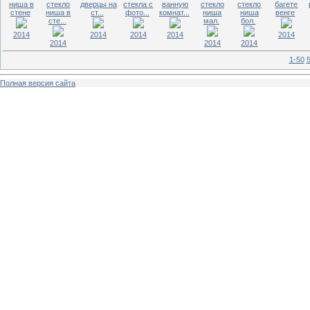
ниша в
стекло
дверцы на
стекла с
ванную
стекло
стекло
багете
стене
ниша в
ст...
фото...
комнат...
ниша
ниша
венге
сте...
мал.
бол.
2014
2014
2014
2014
2014
2014
2014
2014
1-50
Полная версия сайта