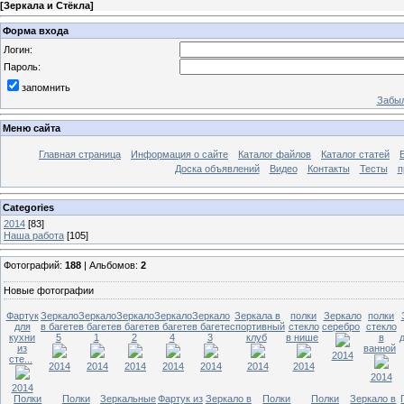
[
Зеркала и Стёкла
]
Форма входа
Логин:
Пароль:
запомнить
Забыл
Меню сайта
Главная страница
Информация о сайте
Каталог файлов
Каталог статей
Доска объявлений
Видео
Контакты
Тесты
п
Categories
2014
[83]
Наша работа
[105]
Фотографий:
188
| Альбомов:
2
Новые фотографии
Фартук
Зеркало
Зеркало
Зеркало
Зеркало
Зеркало
Зеркала в
полки
Зеркало
полки
для
в багете
в багете
в багете
в багете
в багете
спортивный
стекло
серебро
стекло
кухни
5
1
2
4
3
клуб
в нише
в
из
ванной
2014
сте...
2014
2014
2014
2014
2014
2014
2014
2014
2014
Полки
Полки
Зеркальные
Фартук из
Зеркало в
Полки
Полки
Зеркало в