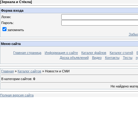
[
Зеркала и Стёкла
]
Форма входа
Логин:
Пароль:
запомнить
Забыл
Меню сайта
Главная страница
Информация о сайте
Каталог файлов
Каталог статей
Доска объявлений
Видео
Контакты
Тесты
п
Главная
»
Каталог сайтов
» Новости и СМИ
В категории сайтов
:
0
Не найдено мате
Полная версия сайта